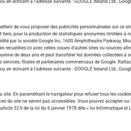
ou en écrivant à l’adresse suivante : GOOGLE Ireland Ltd., Googl
ttent de vous proposer des publicités personnalisées sur ce sit
iers, pour la production de statistiques anonymes limitées à not
 édité par la société Google Inc, 1600 Amphitheatre Parkway, Mo
 recueillies ici avec celles issues d’autres sites ou sources afin d
yenne de deux ans et peut transférer les données collectées à s
s services, filiales et partenaires commerciaux de Google. Rattac
ou en écrivant à l’adresse suivante : GOOGLE Ireland Ltd., Googl
u site. En paramétrant le navigateur pour refuser tous les cooki
ces du site ne seront pas accessibles. Vous pouvez accepter ou 
cle 32-II de la loi du 6 janvier 1978 dite « loi Informatique et L