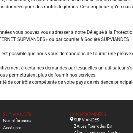
vos données pour des motifs légitimes. Cela implique, qu’en cas 
nnées vous pouvez vous adresser à notre Délégué à la Protecti
INTERNET SUPVIANDES» ou par courrier à Société SUPVIANDES : 
, il est possible que nous vous demandions de fournir une preuve
sitivement à certaines demandes par lesquelles un utilisateur s’
s permettraient plus de fournir nos services.
rité de contrôle compétente de votre pays de résidence principa
SUP VIANDES
COORDONNEES
SUP VIANDES
Nos références
ZA Les Tourrades Est
Accès pro
Allée Dieudonnée Costes