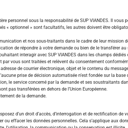
tère personnel sous la responsabilité de SUP VIANDES. Il vous p
 « optionnel » sont facultatifs, les autres doivent être obligat
munication et nos sous-traitants dans le cadre de leur mission
cation de répondre à votre demande ou bien de le transférer au
souhaitant interagir avec SUP VIANDES dans les champs dédiés d
 par vous sont traitées et relèvent du consentement conformémen
 adresse de courrier électronique, objet et le contenu du messag
aucune prise de décision automatisée n’est fondée sur la base d
on, le service concerné par la demande et ses soustraitants dan
sont pas transférées en dehors de l’Union Européenne.
aitement de la demande.
sposez d’un droit d’accès, d’interrogation et de rectification de
ouiller ou effacer les données personnelles. Cela s’applique aux d
, l’utilisation, la communication ou la conservation est illicite.